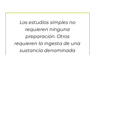
Los estudios simples no
requieren ninguna
preparación. Otros
requieren la ingesta de una
sustancia denominada
medio de contraste que
ayuda a mejorar la
visibilidad de órganos
específicos. Para estos se
requiere un ayuno previo
aproximado de seis horas,
aunque el paciente puede
ingerir líquidos de forma
moderada hasta una hora
antes.